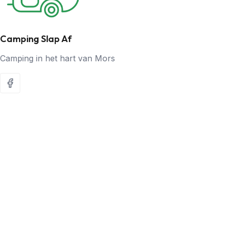
Camping Slap Af
Camping in het hart van Mors
SNELKOPPELINGEN
Home
Over ons
Accommodatie
Prijzen
Activiteiten
Galerij
Contact
Boek nu