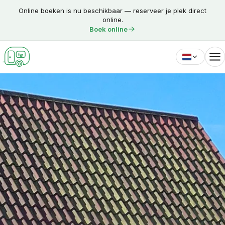
Skip to content
Online boeken is nu beschikbaar — reserveer je plek direct
online.
Boek online
Nederlands