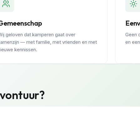
Gemeenschap
Een
Wij geloven dat kamperen gaat over
Geen o
samenzijn — met familie, met vrienden en met
en een
nieuwe kennissen.
avontuur?
Mors.