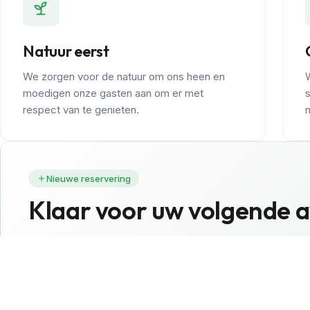
Natuur eerst
We zorgen voor de natuur om ons heen en
moedigen onze gasten aan om er met
respect van te genieten.
Nieuwe reservering
Klaar voor uw volgende 
Boek uw plek bij Camping Slap Af en beleef het beste van 
Seizoen open tot 18 oktober 2026.
Boek nu