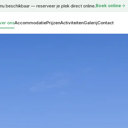
Boek online
nu beschikbaar — reserveer je plek direct online.
ver ons
Accommodatie
Prijzen
Activiteiten
Galerij
Contact